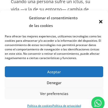
Cuando una persona sufre un ictus, su
vida —y la de su entorno— cambia de
golpe. El ictus es una de las principales
Gestionar el consentimiento
causas de discapacidad a nivel mundial, y
de las cookies
puede dejar secuelas importantes en la
Para ofrecer las mejores experiencias, utilizamos tecnologías como las
memoria, la atención, el lenguaje o las
cookies para almacenar y/o acceder a la información del dispositivo. El
consentimiento de estas tecnologías nos permitirá procesar datos
emociones. Todo esto afecta...
como el comportamiento de navegación o las identificaciones únicas
en este sitio. No consentir o retirar el consentimiento, puede afectar
negativamente a ciertas características y funciones.
« Entradas más antiguas
Aceptar
Denegar
Copyright ©2026| aendyd.org | Todos los
Ver preferencias
derechos reservados
Política de cookies
Política de privacidad