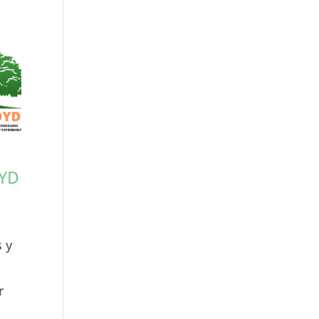
DYD
 y
r