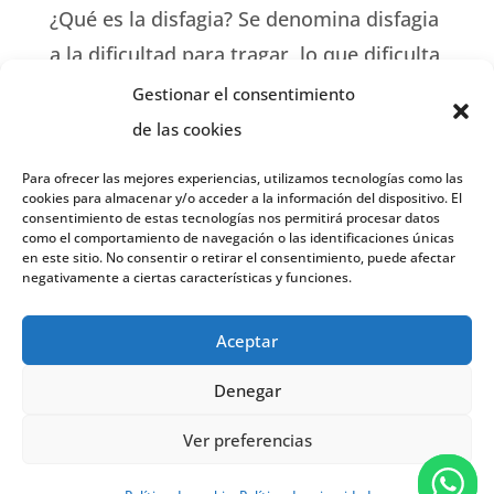
¿Qué es la disfagia? Se denomina disfagia
a la dificultad para tragar, lo que dificulta
el proceso de mover los alimentos o los
Gestionar el consentimiento
líquidos de la boca al estómago
de las cookies
necesitando más tiempo y esfuerzo. La
Para ofrecer las mejores experiencias, utilizamos tecnologías como las
disfagia también puede estar asociada a
cookies para almacenar y/o acceder a la información del dispositivo. El
consentimiento de estas tecnologías nos permitirá procesar datos
dolor (odinofagia). En algunos...
como el comportamiento de navegación o las identificaciones únicas
en este sitio. No consentir o retirar el consentimiento, puede afectar
negativamente a ciertas características y funciones.
« Entradas más antiguas
Aceptar
Denegar
Copyright ©2026| aendyd.org | Todos los
Ver preferencias
derechos reservados